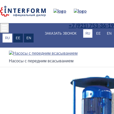
+7 (921)
753-36-19
ЗАКАЗАТЬ ЗВОНОК
RU
EE
EN
RU
EE
EN
Насосы с передним всасыванием